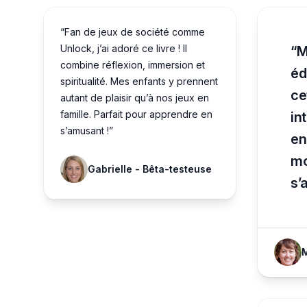
“Fan de jeux de société comme
Unlock, j’ai adoré ce livre ! Il
“M
combine réflexion, immersion et
éd
spiritualité. Mes enfants y prennent
ce
autant de plaisir qu’à nos jeux en
famille. Parfait pour apprendre en
in
s’amusant !”
en
mo
Gabrielle - Bêta-testeuse
s’
M