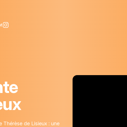
nt
nte
eux
te Thérèse de Lisieux : une